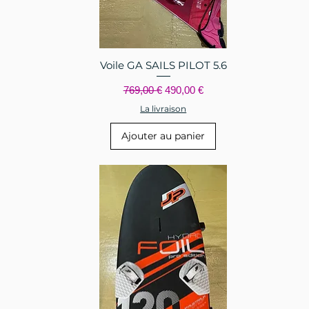
Voile GA SAILS PILOT 5.6
Aperçu rapide
el
Prix original
Prix promotionnel
769,00 €
490,00 €
La livraison
Ajouter au panier