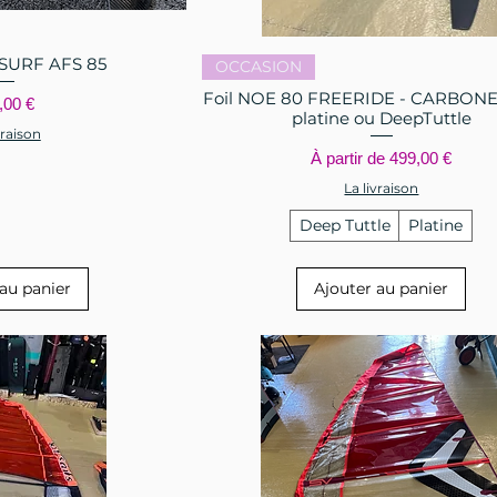
SURF AFS 85
 rapide
Aperçu rapide
OCCASION
Foil NOE 80 FREERIDE - CARBONE
x
,00 €
platine ou DeepTuttle
vraison
Prix promotionnel
À partir de
499,00 €
La livraison
Deep Tuttle
Platine
au panier
Ajouter au panier