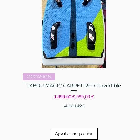
Aperçu rapide
OCCASION
TABOU MAGIC CARPET 120l Convertible
nel
Prix original
Prix promotionnel
1 899,00 €
999,00 €
La livraison
Ajouter au panier