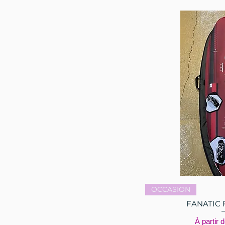
Aperçu
OCCASION
FANATIC 
Prix prom
À partir 