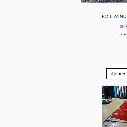
FOIL WIND
Aperçu
Pri
350
La li
Ajouter 