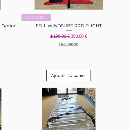
Aperçu rapide
OCCASION
 Option
FOIL WINDSURF RRD FLIGHT
Prix original
Prix promotionnel
1 199,00 €
350,00 €
La livraison
Ajouter au panier