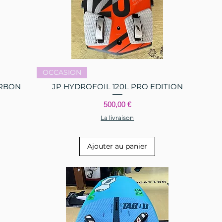
Aperçu rapide
OCCASION
ARBON
JP HYDROFOIL 120L PRO EDITION
Prix
500,00 €
La livraison
Ajouter au panier