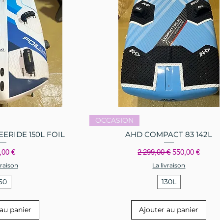
 rapide
Aperçu rapide
OCCASION
ERIDE 150L FOIL
AHD COMPACT 83 142L
x
Prix original
Prix promotion
,00 €
2 299,00 €
550,00 €
vraison
La livraison
50
130L
au panier
Ajouter au panier