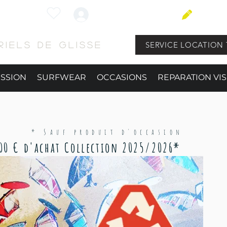
Connexion
BLOG
SERVICE LOCATION 
iels de glisse
ESSION
SURFWEAR
OCCASIONS
REPARATION VIS
​* Sauf produit d'occasion
 100 € d'achat Collection 2025/2026*