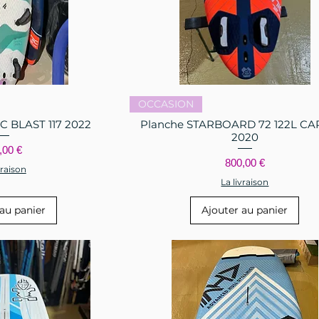
 rapide
Aperçu rapide
OCCASION
C BLAST 117 2022
Planche STARBOARD 72 122L C
2020
x
,00 €
Prix
800,00 €
vraison
La livraison
au panier
Ajouter au panier