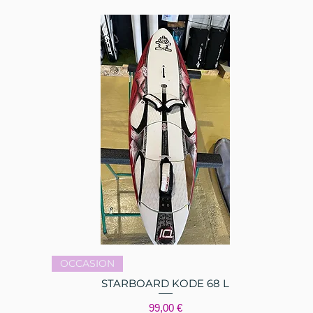
Aperçu rapide
OCCASION
STARBOARD KODE 68 L
Prix
99,00 €