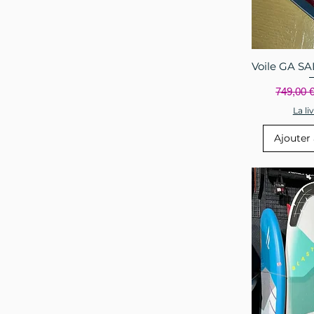
Voile GA SA
Aperçu
Prix orig
749,00 
La li
Ajouter 