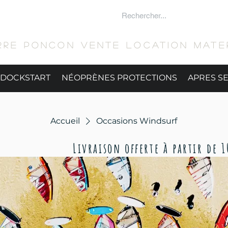
 SURFER
RRE PONCON Vente location mater
DOCKSTART
NÉOPRÈNES PROTECTIONS
APRES S
Accueil
Occasions Windsurf
​Livraison offerte à partir de