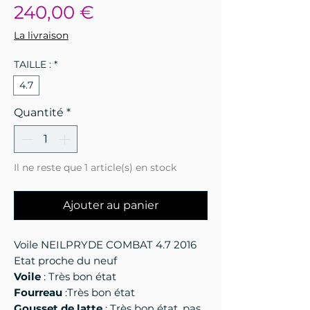
Prix
240,00 €
La livraison
TAILLE :
*
4.7
Quantité
*
Il ne reste que 1 article(s) en stock
Ajouter au panier
Voile NEILPRYDE COMBAT 4.7 2016
Etat proche du neuf
Voile
: Très bon état
Fourreau
:Très bon état
Gousset de latte
: Très bon état, pas