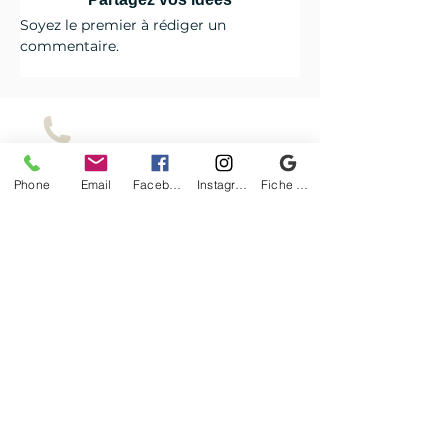
Soyez le premier à rédiger un
commentaire.
LE SHOP
Phone
Email
Facebook
Instagram
Fiche d'établissement Google
LA LOCATION
MAIL
Pour plus De renseignements contact nous !
Le BLOG
Le VENT
LA BOUTIQUE DU SURFER
RN-94
12 Route de Boscodon