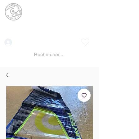
La BOUTIQUE DU
SURFER
surf shop LAC DE SERRE PONCON
Vente location materiels de glisse
Connexion