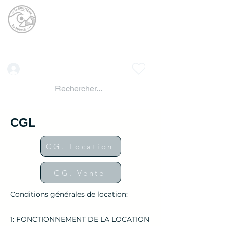
La BOUTIQUE DU
SURFER
surf shop LAC DE SERRE PONCON
Vente location materiels de glisse
Connexion
CGL
CG. Location
CG. Vente
Conditions générales de location:
1: FONCTIONNEMENT DE LA LOCATION