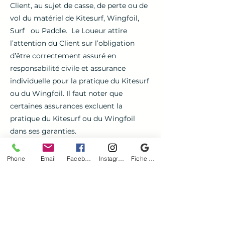
Client, au sujet de casse, de perte ou de
vol du matériel de Kitesurf, Wingfoil,
Surf ou Paddle. Le Loueur attire
l’attention du Client sur l’obligation
d’être correctement assuré en
responsabilité civile et assurance
individuelle pour la pratique du Kitesurf
ou du Wingfoil. Il faut noter que
certaines assurances excluent la
pratique du Kitesurf ou du Wingfoil
dans ses garanties.
Le client est responsable de ces
équipements de flottaison et de
Phone
Email
Facebook
Instagram
Fiche d'établissement Google
sécurité.
9: LA LOCATION DU Client
En cochant la case " En cochant, je
certifie être autonome dans la pratique