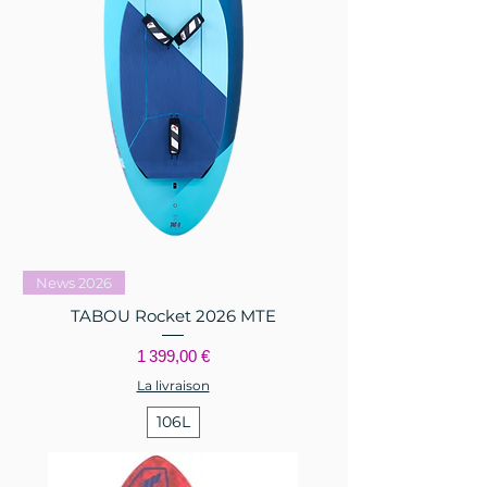
News 2026
TABOU Rocket 2026 MTE
Prix
1 399,00 €
La livraison
106L