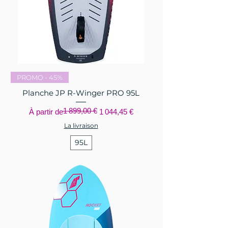
PROMO - 45%
Planche JP R-Winger PRO 95L
1 899,00 €
Prix original
Prix promotionnel
À partir de
1 044,45 €
La livraison
95L