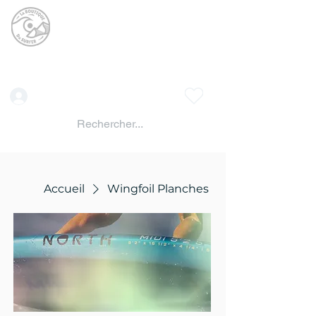
La BOUTIQUE DU
SURFER
surf shop LAC DE SERRE PONCON
Vente location materiels de glisse
Connexion
Accueil
Wingfoil Planches