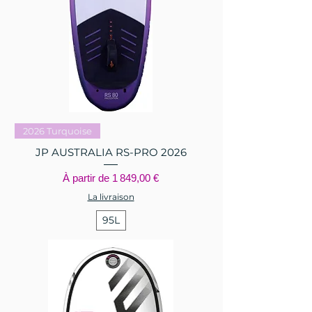
2026 Turquoise
JP AUSTRALIA RS-PRO 2026
Prix promotionnel
À partir de
1 849,00 €
La livraison
95L