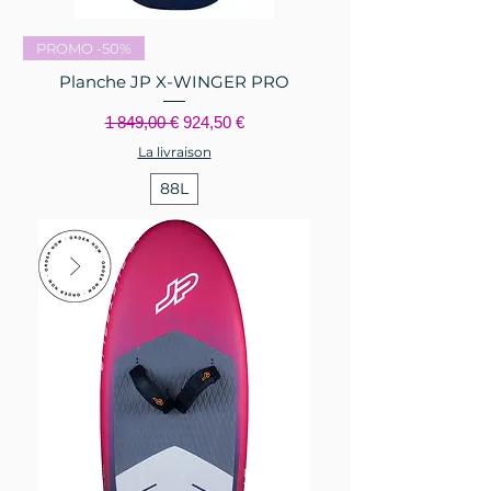
PROMO -50%
Planche JP X-WINGER PRO
Prix original
Prix promotionnel
1 849,00 €
924,50 €
La livraison
88L