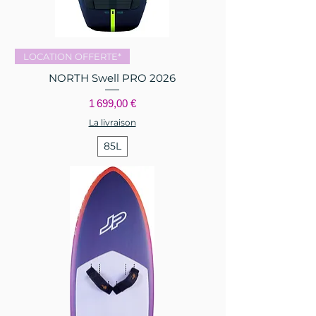
LOCATION OFFERTE*
NORTH Swell PRO 2026
Prix
1 699,00 €
La livraison
85L