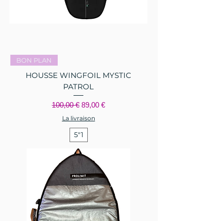
BON PLAN
HOUSSE WINGFOIL MYSTIC
PATROL
Prix original
Prix promotionnel
100,00 €
89,00 €
La livraison
5"1