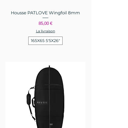
Housse PATLOVE Wingfoil 8mm
Prix
85,00 €
La livraison
165X65 5'5X26"