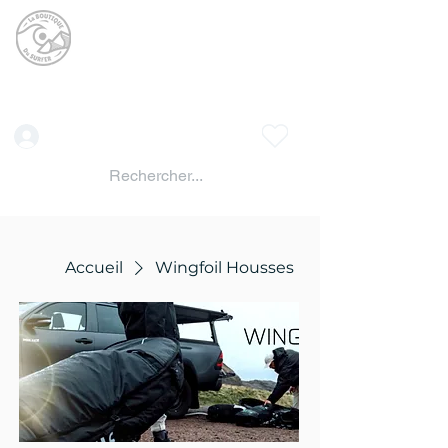
La BOUTIQUE DU
SURFER
surf shop LAC DE SERRE PONCON
Vente location materiels de glisse
Connexion
Accueil
Wingfoil Housses