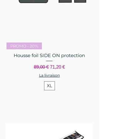
PROMO - 20%
Housse foil SIDE ON protection
Prix original
Prix promotionnel
89,00 €
71,20 €
La livraison
XL