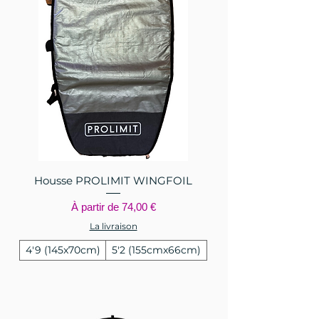
Housse PROLIMIT WINGFOIL
Prix promotionnel
À partir de
74,00 €
La livraison
4'9 (145x70cm)
5'2 (155cmx66cm)