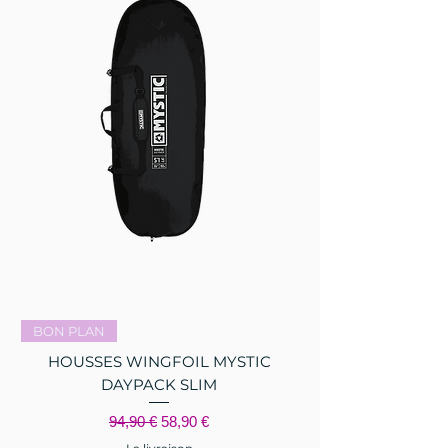
BON PLAN
HOUSSES WINGFOIL MYSTIC
DAYPACK SLIM
Prix original
Prix promotionnel
94,90 €
58,90 €