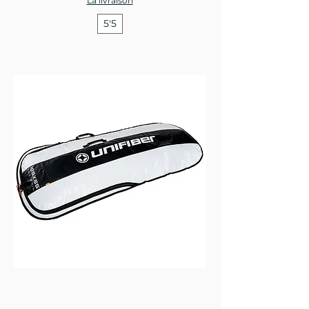
La livraison
5'5