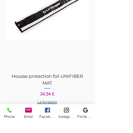
Housse protection foil UNIFIBER
MAT
Prix
34,94 €
La livraison
80 Cm
95 Cm
Phone
Email
Facebook
Instagram
Fiche d'établissement Google