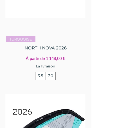
TURQUOISE
NORTH NOVA 2026
Prix promotionnel
À partir de
1 149,00 €
La livraison
3.5
7.0