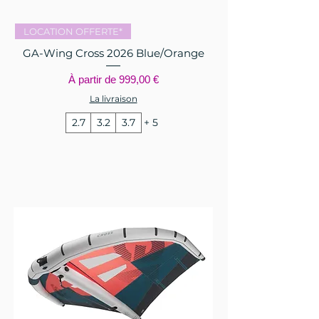
LOCATION OFFERTE*
GA-Wing Cross 2026 Blue/Orange
Prix promotionnel
À partir de
999,00 €
La livraison
2.7
3.2
3.7
+ 5