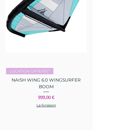
LOCATION OFFERTE*
NAISH WING 6.0 WINGSURFER
BOOM
Prix
999,00 €
La livraison