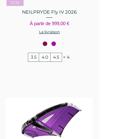
2026
NEILPRYDE Fly IV 2026
Prix promotionnel
À partir de
999,00 €
La livraison
3.5
4.0
4.5
+ 4