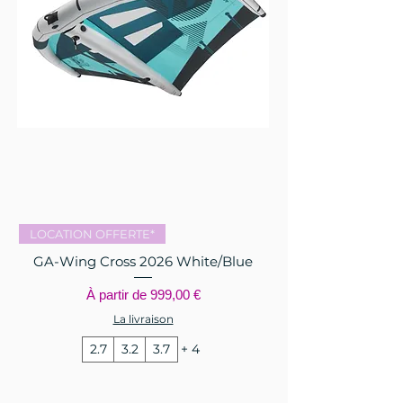
LOCATION OFFERTE*
GA-Wing Cross 2026 White/Blue
Prix promotionnel
À partir de
999,00 €
La livraison
2.7
3.2
3.7
+ 4