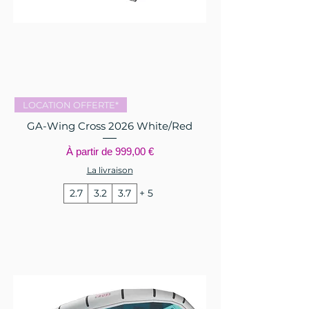
LOCATION OFFERTE*
GA-Wing Cross 2026 White/Red
Prix promotionnel
À partir de
999,00 €
La livraison
2.7
3.2
3.7
+ 5