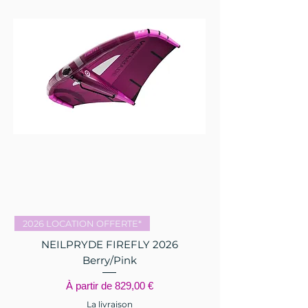
2026 LOCATION OFFERTE*
NEILPRYDE FIREFLY 2026
Berry/Pink
Prix promotionnel
À partir de
829,00 €
La livraison