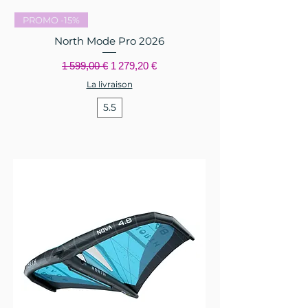
PROMO -15%
North Mode Pro 2026
Prix original
Prix promotionnel
1 599,00 €
1 279,20 €
La livraison
5.5