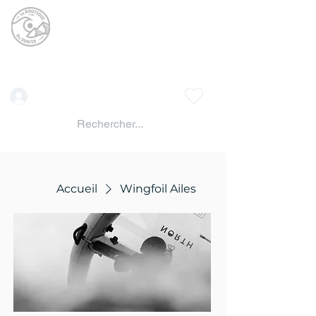
La BOUTIQUE DU
SURFER
surf shop LAC DE SERRE PONCON
Vente location materiels de glisse
Connexion
Accueil
Wingfoil Ailes