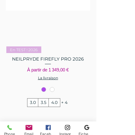
En TEST ! 2026
NEILPRYDE FIREFLY PRO 2026
Prix promotionnel
À partir de
1 349,00 €
La livraison
3.0
3.5
4.0
+ 4
Phone
Email
Facebook
Instagram
Fiche d'établissement Google