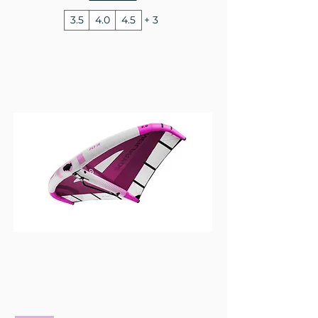
3.5
4.0
4.5
+ 3