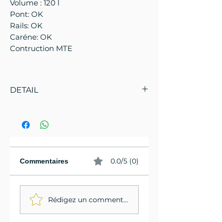
Volume : 120 l
Pont: OK
Rails: OK
Caréne: OK
Contruction MTE
DETAIL
Si vous faites partie des
nombreuses personnes devenues
accros au foil ces dernières années,
ou si vous faites tout juste vos
premiers pas sur l'eau, la Magic
0.0/5 (0)
Commentaires
Carpet est la planche idéale pour
pratiquer le foil dans différentes
disciplines.
Rédigez un commentaire...
Une portance, une maniabilité et
un contrôle exceptionnels, que ce