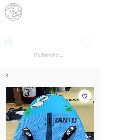
La BOUTIQUE DU
SURFER
surf shop LAC DE SERRE PONCON
Vente location materiels de glisse
Connexion