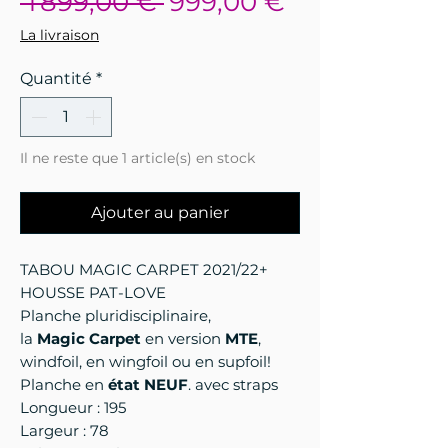
Prix
Prix
 1 899,00 € 
999,00 €
original
promotionn
La livraison
Quantité
*
Il ne reste que 1 article(s) en stock
Ajouter au panier
TABOU MAGIC CARPET 2021/22+
HOUSSE PAT-LOVE
Planche pluridisciplinaire,
la
Magic Carpet
en version
MTE
,
windfoil, en wingfoil ou en supfoil!
Planche en
état NEUF
. avec straps
Longueur : 195
Largeur : 78