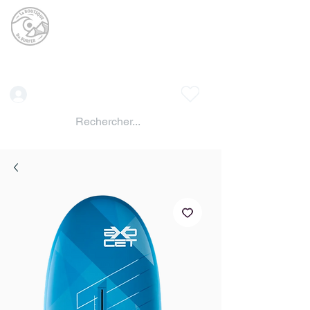
La BOUTIQUE DU
SURFER
surf shop LAC DE SERRE PONCON
Vente location materiels de glisse
Connexion