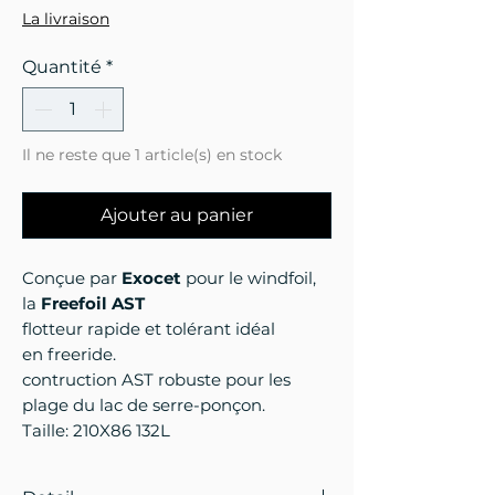
original
promotionne
La livraison
Quantité
*
Il ne reste que 1 article(s) en stock
Ajouter au panier
Conçue par
Exocet
pour le
windfoil,
la
Freefoil AST
flotteur rapide et tolérant idéal
en freeride.
contruction AST robuste pour les
plage du lac de serre-ponçon.
Taille: 210X86 132L