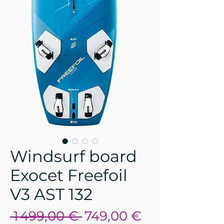
Windsurf board
Exocet Freefoil
V3 AST 132
Prix
Prix
 1 499,00 € 
749,00 €