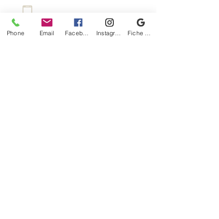
LA LOCATION
Phone
Email
Facebook
Instagram
Fiche d'établissement Google
MAIL
Pour plus De renseignements contact nous !
Le BLOG
Le VENT
LA BOUTIQUE DU SURFER
RN-94
12 Route de Boscodon
05200 Crots
boutiquedusurfer@icloud.com
CG Vente
CG. Location
* Tous les prix indiqués * comprennent la TVA et sont hors frais d'expédition et le cas échéant 
de remboursement, sauf mention expresse contraire