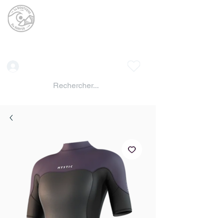
La BOUTIQUE DU
SURFER
surf shop LAC DE SERRE PONCON
Vente location materiels de glisse
Connexion