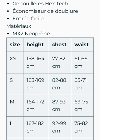
Genouillères Hex-tech
Économiseur de doublure
Entrée facile
Matériaux
MX2 Néoprène
size
height
chest
waist
XS
158-164
77-82
61-66
cm
cm
cm
S
163-169
82-88
65-71
cm
cm
cm
M
164-172
87-93
69-75
cm
cm
cm
L
167-182
92-99
75-82
cm
cm
cm