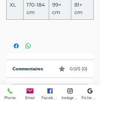
XL
170-184
99+
81+
cm
cm
cm
0.0/5 (0)
Commentaires
Rédigez un commentaire...
Phone
Email
Facebook
Instagram
Fiche d'établissement Google
Partagez vos idées
Soyez le premier à rédiger un
commentaire.