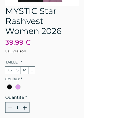
MYSTIC Star
Rashvest
Women 2026
Prix
39,99 €
La livraison
TAILLE :
*
XS
S
M
L
Couleur
*
Quantité
*