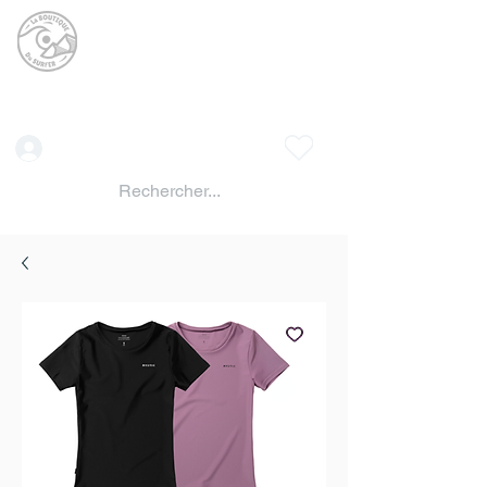
La BOUTIQUE DU
SURFER
surf shop LAC DE SERRE PONCON
Vente location materiels de glisse
Connexion