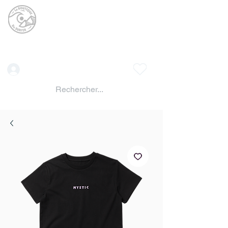
La BOUTIQUE DU
SURFER
surf shop LAC DE SERRE PONCON
Vente location materiels de glisse
Connexion