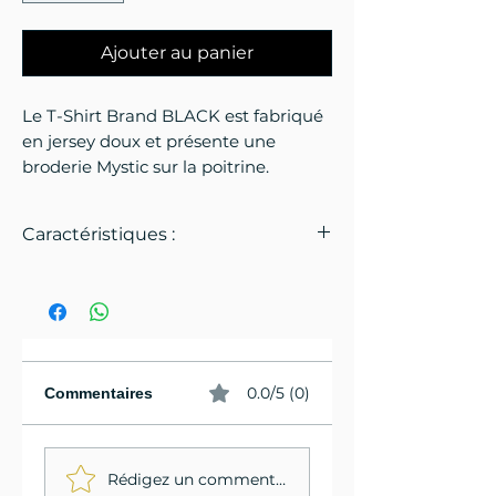
Ajouter au panier
Le T-Shirt Brand BLACK est fabriqué
en jersey doux et présente une
broderie Mystic sur la poitrine.
Caractéristiques :
Notre coton biologique est cultivé
sans produits chimiques de
synthèse tels que pesticides ou
engrais. L'agriculture biologique
préserve l'eau, maintient la santé
0.0/5 (0)
Commentaires
des sols et améliore les conditions
sociales et professionnelles des
agriculteurs, tout en évitant les
Rédigez un commentaire...
impacts négatifs de la culture