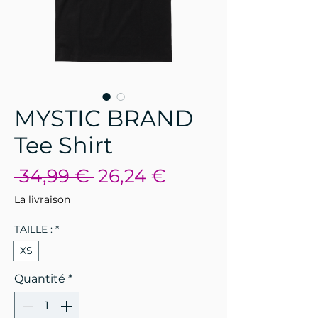
MYSTIC BRAND
Tee Shirt
Prix
Prix
 34,99 € 
26,24 €
original
promotionnel
La livraison
TAILLE :
*
XS
Quantité
*