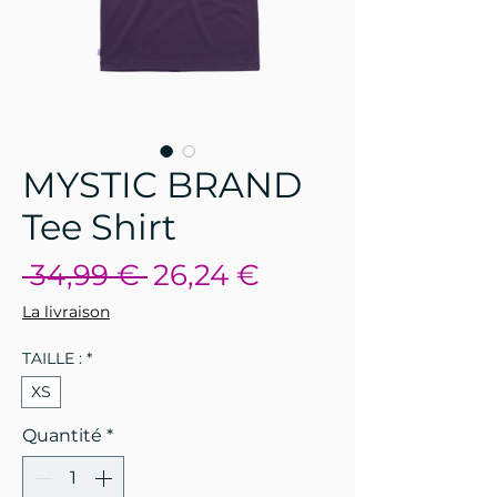
MYSTIC BRAND
Tee Shirt
Prix
Prix
 34,99 € 
26,24 €
original
promotionnel
La livraison
TAILLE :
*
XS
Quantité
*