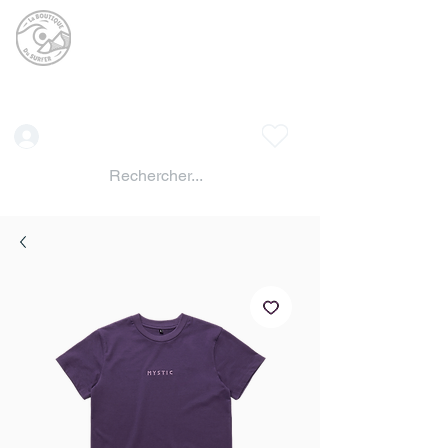
La BOUTIQUE DU
SURFER
surf shop LAC DE SERRE PONCON
Vente location materiels de glisse
Connexion