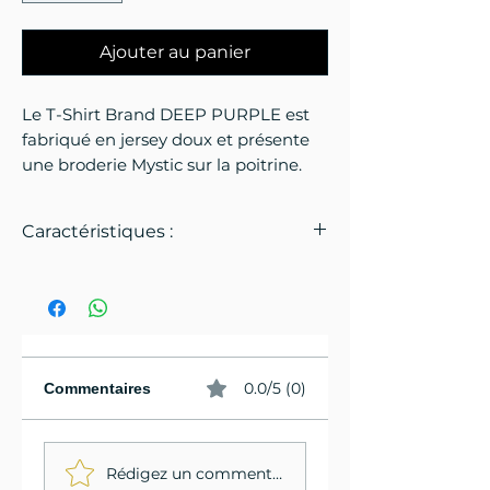
Ajouter au panier
Le T-Shirt Brand DEEP PURPLE est
fabriqué en jersey doux et présente
une broderie Mystic sur la poitrine.
Caractéristiques :
Notre coton biologique est cultivé
sans produits chimiques de
synthèse tels que pesticides ou
engrais. L'agriculture biologique
préserve l'eau, maintient la santé
0.0/5 (0)
Commentaires
des sols et améliore les conditions
sociales et professionnelles des
agriculteurs, tout en évitant les
Rédigez un commentaire...
impacts négatifs de la culture