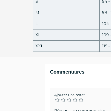
S
94 -
M
99 -
L
104 
XL
109 
XXL
115 
Commentaires
Ajouter une note*
Rédigez un commentaire...