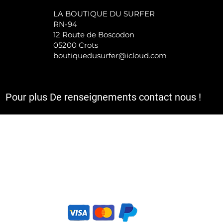
LA BOUTIQUE DU SURFER
RN-94
12 Route de Boscodon
05200 Crots
boutiquedusurfer@icloud.com
Pour plus De renseignements contact nous !
a TVA et sont hors frais d'expédition et le cas échéant de rembours
utique,Site de vente en ligne et magasins de sport.
ortwear, Streetwear. Des services pour vos pratiques sportives ADAPTés aux condit
s acceptez l’utilisation de cookies pour vous proposer des services et offres ada