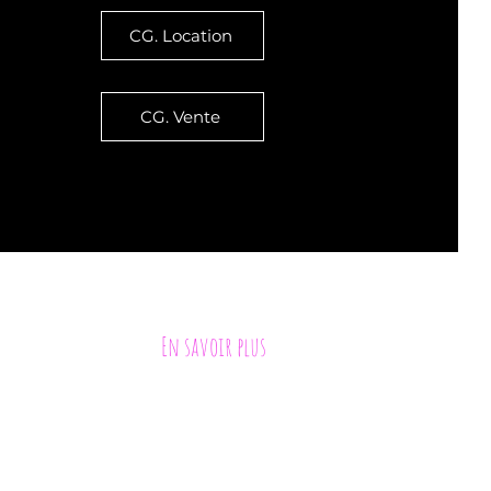
CG. Location
CG. Vente
ement, sauf mention expresse contraire
En savoir plus
ions du lac
ptés à vos centres d’intérêts.