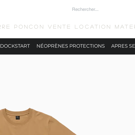
 SURFER
RRE PONCON Vente location mater
DOCKSTART
NÉOPRÈNES PROTECTIONS
APRES S