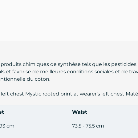
 produits chimiques de synthèse tels que les pesticides o
ls et favorise de meilleures conditions sociales et de trav
entionnelle du coton.
s left chest Mystic rooted print at wearer's left chest M
st
Waist
 93 cm
73.5 - 75.5 cm