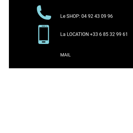
Le SHOP
: 04 92 43 09 96
La LOCATION +33 6 85 32 99 61
MAIL
* Tous les prix indiqués * comprennent l
Vente d'articles de sport sur internet et en bo
Surf, Kitesurf, Wakeboard, Paddle, Néoprène, Sp
En poursuivant votre navigation sur ce site, vou