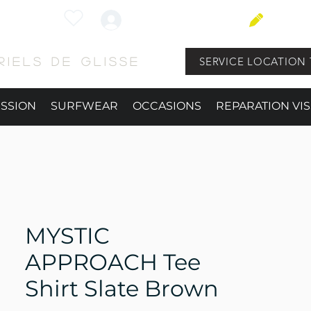
Connexion
BLOG
SERVICE LOCATION 
iels de glisse
ESSION
SURFWEAR
OCCASIONS
REPARATION VIS
MYSTIC
APPROACH Tee
Shirt Slate Brown