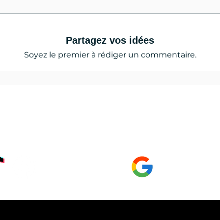
Partagez vos idées
Soyez le premier à rédiger un commentaire.
 news, les tests, l'actualité du lac de serre
çon,
GOOGLE Page