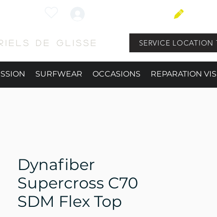
Connexion
BLOG
SERVICE LOCATION 
iels de glisse
ESSION
SURFWEAR
OCCASIONS
REPARATION VIS
Dynafiber
Supercross C70
SDM Flex Top