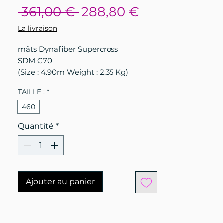
Prix
Prix
 361,00 € 
288,80 €
original
promotionne
La livraison
mâts Dynafiber Supercross
SDM C70
(Size : 4.90m Weight : 2.35 Kg)
TAILLE :
*
460
Quantité
*
Ajouter au panier