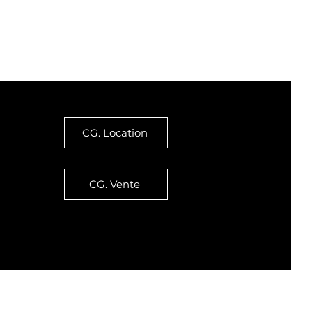
Le VENT
Le BLOG
CG. Location
CG. Vente
ement, sauf mention expresse contraire