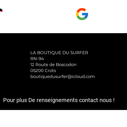
GOOGLE Page
LA BOUTIQUE DU SURFER
RN-94
12 Route de Boscodon
05200 Crots
boutiquedusurfer@icloud.com
Pour plus De renseignements contact nous !
a TVA et sont hors frais d'expédition et le cas échéant de rembours