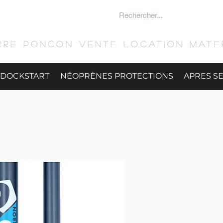
 SURFER
RRE PONCON Vente location mater
DOCKSTART
NÉOPRÈNES PROTECTIONS
APRES S