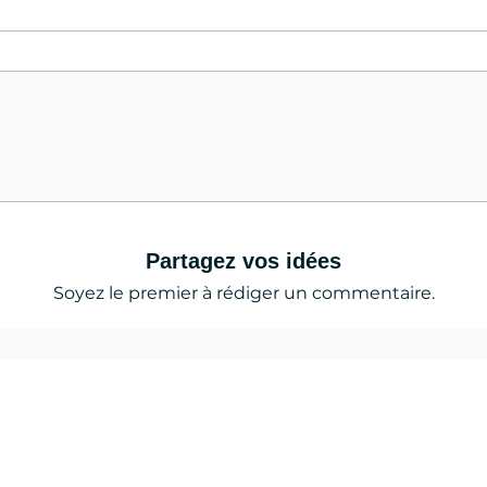
Partagez vos idées
Soyez le premier à rédiger un commentaire.
 news, les tests, l'actualité du lac de serre
çon,