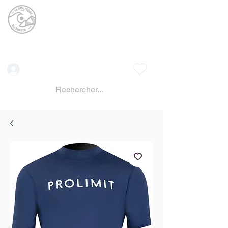
La BOUTIQUE DU
SURFER
surf shop LAC DE SERRE PONCON
Vente location materiels de glisse
Connexion