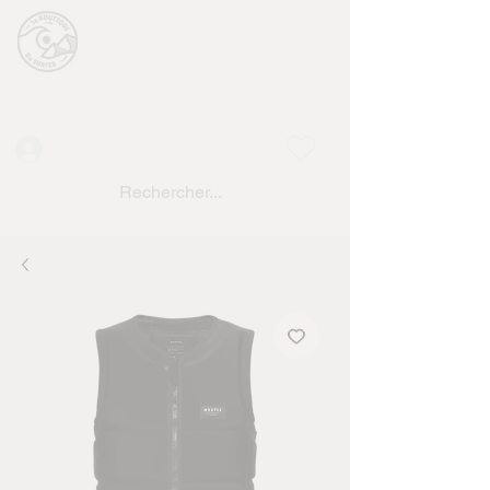
La BOUTIQUE DU
SURFER
surf shop LAC DE SERRE PONCON
Vente location materiels de glisse
Connexion