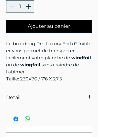
Ajouter au panier
Le boardbag Pro Luxury Foi
l
d'Unifib
e
r
vous permet de transporter
facilement votre planche de
windfoil
ou de
wingfoil
sans craindre de
l'abîmer.
Taille: 230X70 / 7'6 X 27,5"
Détail
Fabriquée pour protéger votre
planche entre deux sessions
de
windfoil
, la
Boardbag Pro
Luxury Foil
est