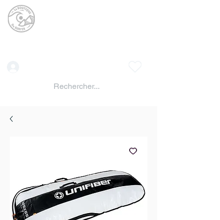
La BOUTIQUE DU
SURFER
surf shop LAC DE SERRE PONCON
Vente location materiels de glisse
Connexion