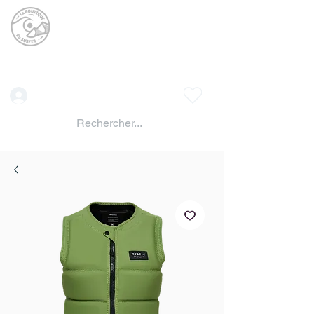
La BOUTIQUE DU
SURFER
surf shop LAC DE SERRE PONCON
Vente location materiels de glisse
Connexion