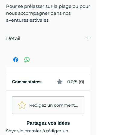
Pour se prélasser sur la plage ou pour
nous accompagner dans nos
aventures estivales,
Détail
Confortable et moderne,
découvrez Valencia, le sabot
féminin qui combine style épuré,
confort quotidien et douceur
hivernale. Inspiré des classiques
0.0/5 (0)
Commentaires
revisités, il offre une silhouette
moderne tout en restant
incroyablement simple à porter.Sa
Rédigez un commentaire...
semelle ergonomique légère
épouse naturellement le pied
pour un maintien agréable du
Partagez vos idées
matin au soir.Son extérieur
Soyez le premier à rédiger un