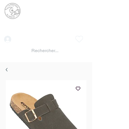
La BOUTIQUE DU
SURFER
surf shop LAC DE SERRE PONCON
Vente location materiels de glisse
Connexion