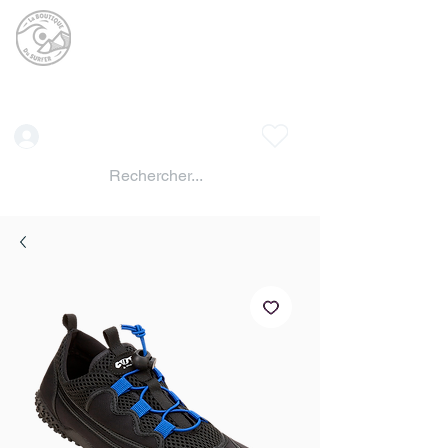
La BOUTIQUE DU
SURFER
surf shop LAC DE SERRE PONCON
Vente location materiels de glisse
Connexion