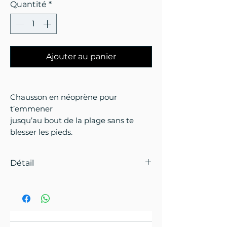
Quantité
*
Ajouter au panier
Chausson en néoprène pour
t’emmener
jusqu’au bout de la plage sans te
blesser les pieds.
Détail
Notre semelle intérieure en EVA te
garantit un confort optimal, tout
en étant assez souple pour suivre
les mouvements du pied.