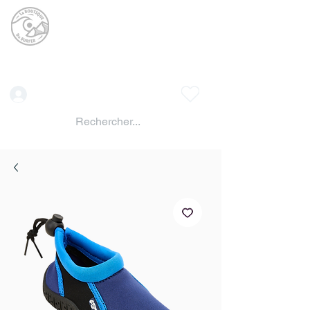
La BOUTIQUE DU
SURFER
surf shop LAC DE SERRE PONCON
Vente location materiels de glisse
Connexion