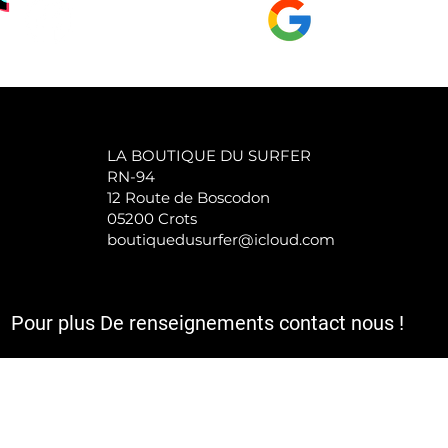
GOOGLE Page
LA BOUTIQUE DU SURFER
RN-94
12 Route de Boscodon
05200 Crots
boutiquedusurfer@icloud.com
Pour plus De renseignements contact nous !
a TVA et sont hors frais d'expédition et le cas échéant de rembours
utique,Site de vente en ligne et magasins de sport.