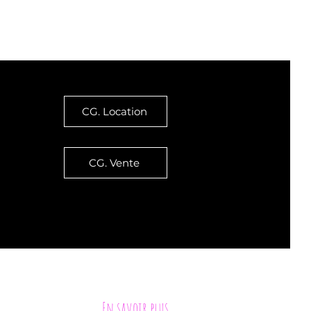
Le VENT
Le BLOG
CG. Location
CG. Vente
ement, sauf mention expresse contraire
En savoir plus