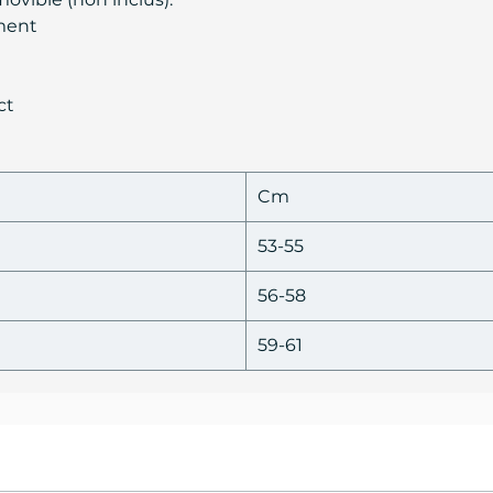
ment
ct
Cm
53-55
56-58
59-61