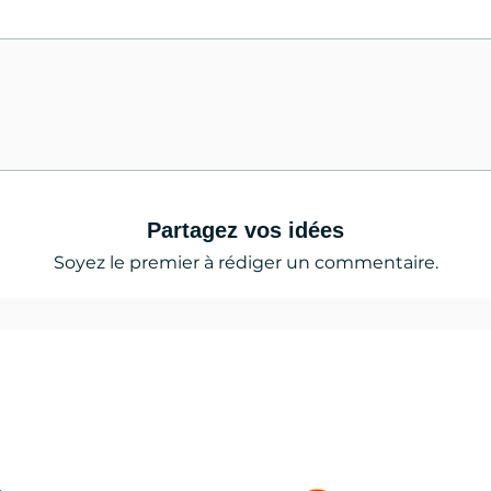
Partagez vos idées
Soyez le premier à rédiger un commentaire.
 news, les tests, l'actualité du lac de serre
çon,