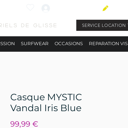
Connexion
BLOG
SERVICE LOCATION 
iels de glisse
ESSION
SURFWEAR
OCCASIONS
REPARATION VIS
Casque MYSTIC
Vandal Iris Blue
Prix
99,99 €