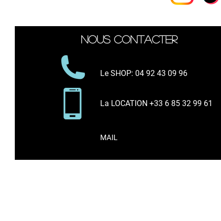
Nous contacter
Le SHOP
: 04 92 43 09 96
La LOCATION +33 6 85 32 99 61
MAIL
* Tous les prix indiqués * comprennent l
Vente d'articles de sport sur internet et en bo
Surf, Kitesurf, Wakeboard, Paddle, Néoprène, Sp