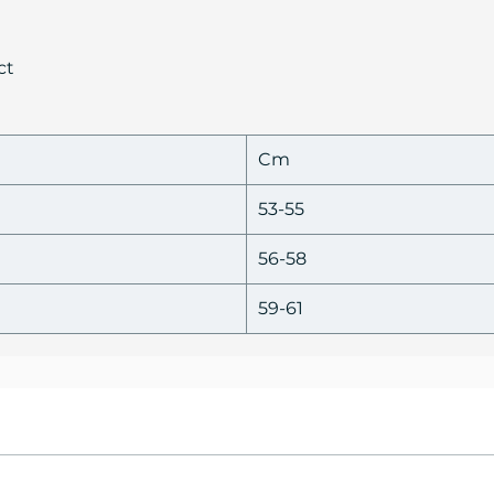
ct
Cm
53-55
56-58
59-61