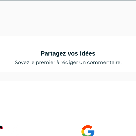
Partagez vos idées
Soyez le premier à rédiger un commentaire.
 news, les tests, l'actualité du lac de serre
çon,
GOOGLE Page