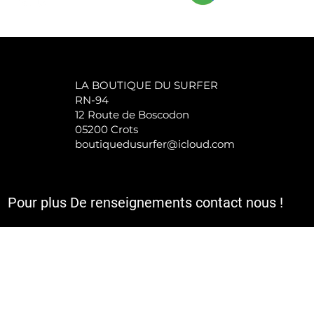
LA BOUTIQUE DU SURFER
RN-94
12 Route de Boscodon
05200 Crots
boutiquedusurfer@icloud.com
Pour plus De renseignements contact nous !
a TVA et sont hors frais d'expédition et le cas échéant de rembours
utique,Site de vente en ligne et magasins de sport.
ortwear, Streetwear. Des services pour vos pratiques sportives ADAPTés aux condit