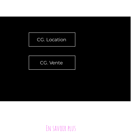
CG. Location
CG. Vente
ement, sauf mention expresse contraire
En savoir plus
ions du lac