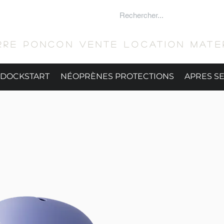
 SURFER
RRE PONCON Vente location mater
DOCKSTART
NÉOPRÈNES PROTECTIONS
APRES S