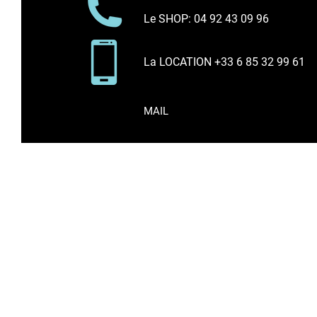
Le SHOP
: 04 92 43 09 96
La LOCATION +33 6 85 32 99 61
MAIL
* Tous les prix indiqués * comprennent l
Vente d'articles de sport sur internet et en bo
Surf, Kitesurf, Wakeboard, Paddle, Néoprène, Sp
En poursuivant votre navigation sur ce site, vou