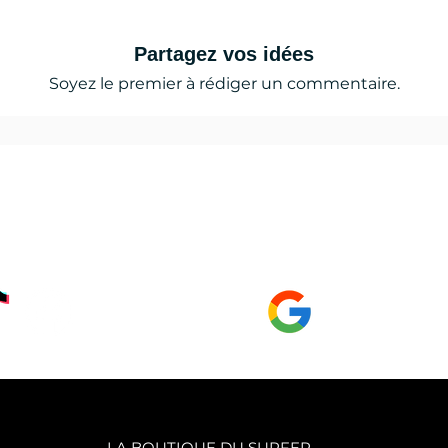
Partagez vos idées
Soyez le premier à rédiger un commentaire.
 news, les tests, l'actualité du lac de serre
çon,
GOOGLE Page
LA BOUTIQUE DU SURFER