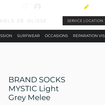
Connexion
BLOG
SERVICE LOCATION 
iels de glisse
ESSION
SURFWEAR
OCCASIONS
REPARATION VIS
BRAND SOCKS
MYSTIC Light
Grey Melee