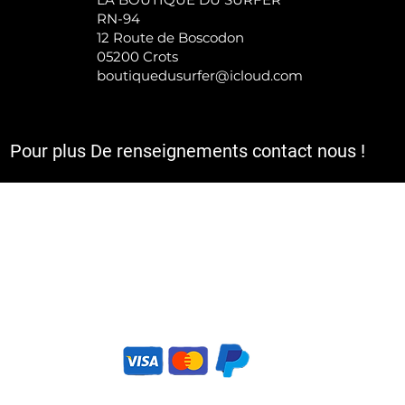
RN-94
12 Route de Boscodon
05200 Crots
boutiquedusurfer@icloud.com
Pour plus De renseignements contact nous !
a TVA et sont hors frais d'expédition et le cas échéant de rembours
utique,Site de vente en ligne et magasins de sport.
ortwear, Streetwear. Des services pour vos pratiques sportives ADAPTés aux condit
s acceptez l’utilisation de cookies pour vous proposer des services et offres ada