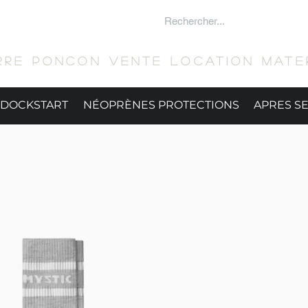
 SURFER
RRE PONCON Vente location mater
DOCKSTART
NÉOPRÈNES PROTECTIONS
APRES S