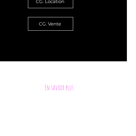
CG. Location
CG. Vente
ement, sauf mention expresse contraire
En savoir plus
ions du lac
ptés à vos centres d’intérêts.