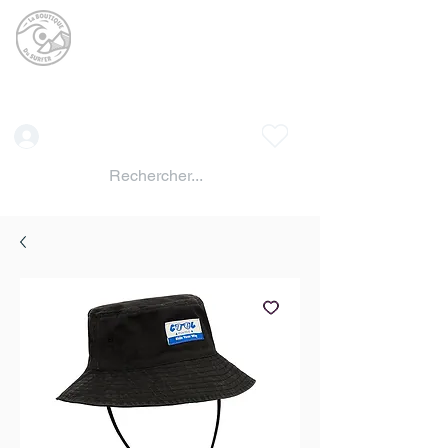
La BOUTIQUE DU
SURFER
surf shop LAC DE SERRE PONCON
Vente location materiels de glisse
Connexion