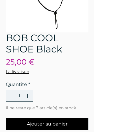
BOB COOL
SHOE Black
Prix
25,00 €
La livraison
Quantité
*
Il ne reste que 3 article(s) en stock
Ajouter au panier