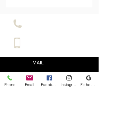
LE SHOP
LA LOCATION
MAIL
Pour plus De renseignements contact nous !
Phone
Email
Facebook
Instagram
Fiche d'établissement Google
Le BLOG
Le VENT
LA BOUTIQUE DU SURFER
RN-94
12 Route de Boscodon
05200 Crots
boutiquedusurfer@icloud.com