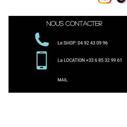
Nous contacter
Le SHOP
: 04 92 43 09 96
La LOCATION +33 6 85 32 99 61
MAIL
* Tous les prix indiqués * comprennent l
Vente d'articles de sport sur internet et en bo
Surf, Kitesurf, Wakeboard, Paddle, Néoprène, Sp