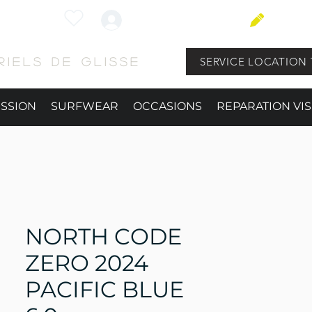
Connexion
BLOG
SERVICE LOCATION 
iels de glisse
ESSION
SURFWEAR
OCCASIONS
REPARATION VIS
NORTH CODE
ZERO 2024
PACIFIC BLUE