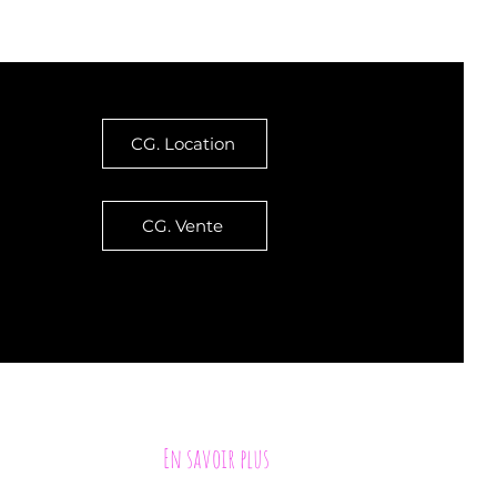
CG. Location
CG. Vente
ement, sauf mention expresse contraire
En savoir plus
ions du lac