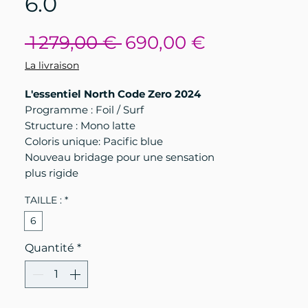
6.0
Prix
Prix
 1 279,00 € 
690,00 €
original
promotion
La livraison
L'essentiel North Code Zero 2024
Programme : Foil / Surf
Structure : Mono latte
Coloris unique: Pacific blue
Nouveau bridage pour une sensation
plus rigide
TAILLE :
*
6
Quantité
*