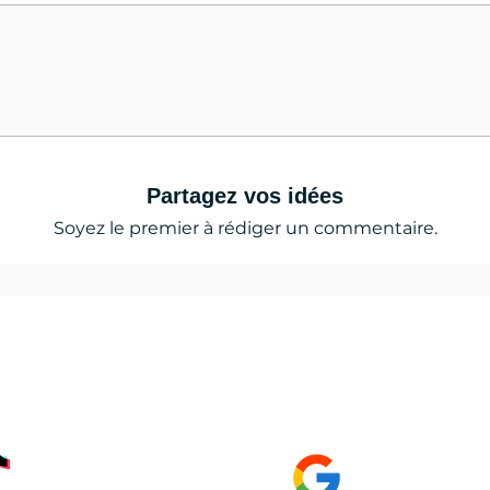
Partagez vos idées
Soyez le premier à rédiger un commentaire.
 news, les tests, l'actualité du lac de serre
çon,
GOOGLE Page