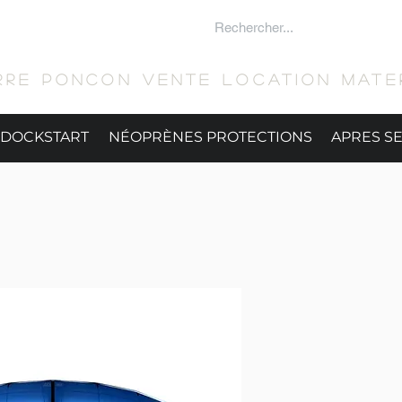
 SURFER
RRE PONCON Vente location mater
DOCKSTART
NÉOPRÈNES PROTECTIONS
APRES S