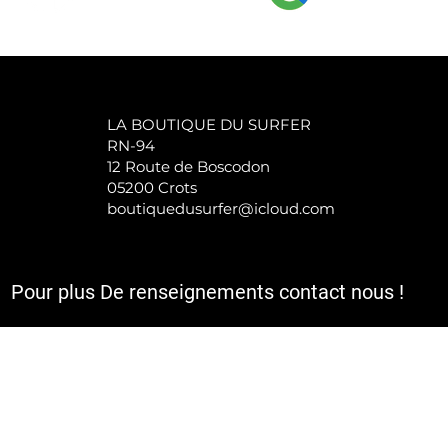
LA BOUTIQUE DU SURFER
RN-94
12 Route de Boscodon
05200 Crots
boutiquedusurfer@icloud.com
Pour plus De renseignements contact nous !
a TVA et sont hors frais d'expédition et le cas échéant de rembours
utique,Site de vente en ligne et magasins de sport.
ortwear, Streetwear. Des services pour vos pratiques sportives ADAPTés aux condit