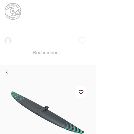
La BOUTIQUE DU
SURFER
surf shop LAC DE SERRE PONCON
Vente location materiels de glisse
Connexion