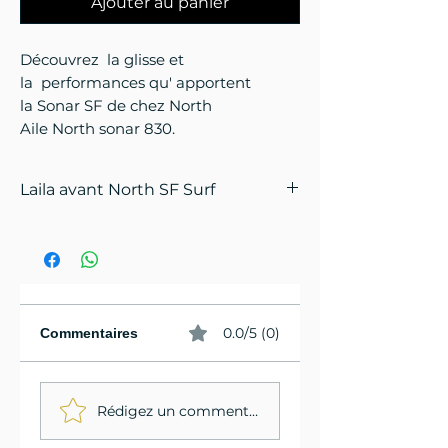
Ajouter au panier
Découvrez la glisse et
la performances qu' apportent
la Sonar SF de chez North
Aile North sonar 830.
Laila avant North SF Surf
Nous avons conçu notre série
Sonar Surf pour des vitesses de
décrochage très faibles, un
pompage sans effort et une
sculpture de style surf. Idéal pour
0.0/5 (0)
Commentaires
les coureurs qui veulent plus de
surf et de houles sous le vent (avec
ou sans WING). vous n'avez pas
Rédigez un commentaire...
besoin d'être un expert ou d'avoir
une technique de pompage