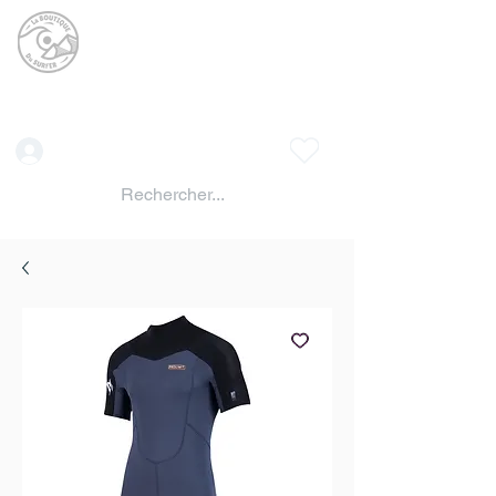
La BOUTIQUE DU
SURFER
surf shop LAC DE SERRE PONCON
Vente location materiels de glisse
Connexion