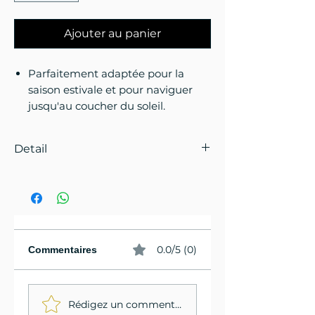
Ajouter au panier
Parfaitement adaptée pour la
saison estivale et pour naviguer
jusqu'au coucher du soleil.
Detail
Le Prolimit Raider Shorty pour
hommes est le shorty le plus
basique de notre collection de
combinaisons, mais il a encore
suffisamment d'aspects
0.0/5 (0)
Commentaires
techniques pour vous garder au
chaud pendant votre séance.
Les bras courts et les jambes
Rédigez un commentaire...
courtes en font le costume