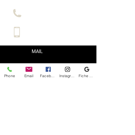
LE SHOP
LA LOCATION
MAIL
Pour plus De renseignements contact nous !
Phone
Email
Facebook
Instagram
Fiche d'établissement Google
Le BLOG
Le VENT
LA BOUTIQUE DU SURFER
RN-94
12 Route de Boscodon
05200 Crots
boutiquedusurfer@icloud.com
CG Vente
CG. Location