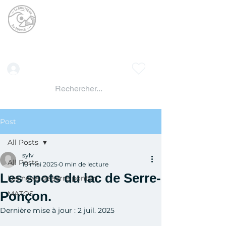
La BOUTIQUE DU
SURFER
surf shop LAC DE SERRE PONCON
Vente location materiels de glisse
Connexion
Post
All Posts
sylv
All Posts
10 mai 2025
0 min de lecture
Les spots du lac de Serre-
Les news de serre ponton
Ponçon.
MATOS
Dernière mise à jour :
2 juil. 2025