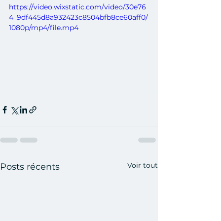
https://video.wixstatic.com/video/30e76
4_9df445d8a932423c8504bfb8ce60aff0/
1080p/mp4/file.mp4
Voir tout
Posts récents